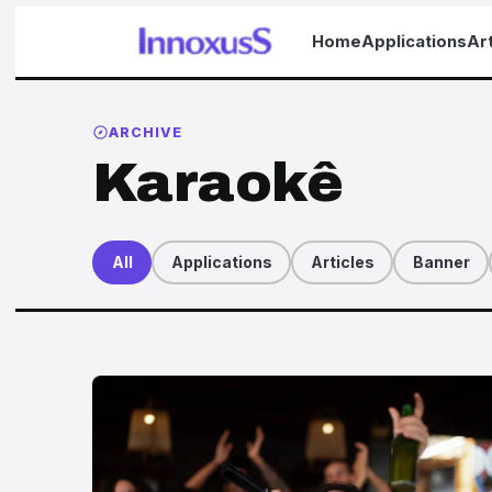
Home
Applications
Art
ARCHIVE
Karaokê
All
Applications
Articles
Banner
Articles