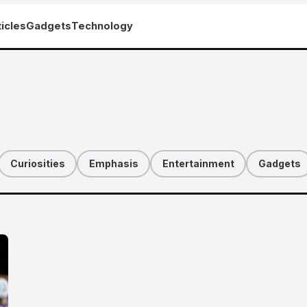
icles
Gadgets
Technology
Curiosities
Emphasis
Entertainment
Gadgets