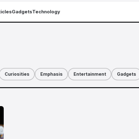
icles
Gadgets
Technology
Curiosities
Emphasis
Entertainment
Gadgets