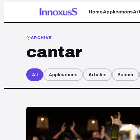
Home
Applications
Art
ARCHIVE
cantar
All
Applications
Articles
Banner
Articles